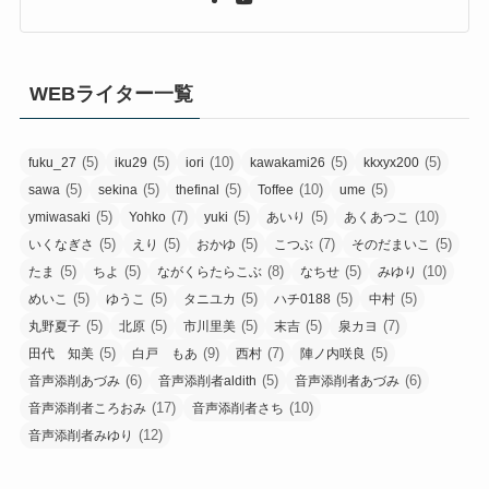
WEBライター一覧
(5)
(5)
(10)
(5)
(5)
fuku_27
iku29
iori
kawakami26
kkxyx200
(5)
(5)
(5)
(10)
(5)
sawa
sekina
thefinal
Toffee
ume
(5)
(7)
(5)
(5)
(10)
ymiwasaki
Yohko
yuki
あいり
あくあつこ
(5)
(5)
(5)
(7)
(5)
いくなぎさ
えり
おかゆ
こつぶ
そのだまいこ
(5)
(5)
(8)
(5)
(10)
たま
ちよ
ながくらたらこぶ
なちせ
みゆり
(5)
(5)
(5)
(5)
(5)
めいこ
ゆうこ
タニユカ
ハチ0188
中村
(5)
(5)
(5)
(5)
(7)
丸野夏子
北原
市川里美
末吉
泉カヨ
(5)
(9)
(7)
(5)
田代 知美
白戸 もあ
西村
陣ノ内咲良
(6)
(5)
(6)
音声添削あづみ
音声添削者aldith
音声添削者あづみ
(17)
(10)
音声添削者ころおみ
音声添削者さち
(12)
音声添削者みゆり