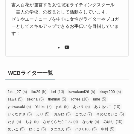
書人百花が運営する女性限定ライティングスクール
「書人の学校」の校長として活動をしています。
ゼミやユーチューブを中心に女性がライターやブロガ
ーとしてスキルアップできるお手伝いを目指していま
す！
WEBライター一覧
(5)
(5)
(10)
(5)
(5)
fuku_27
iku29
iori
kawakami26
kkxyx200
(5)
(5)
(5)
(10)
(5)
sawa
sekina
thefinal
Toffee
ume
(5)
(7)
(5)
(5)
(10)
ymiwasaki
Yohko
yuki
あいり
あくあつこ
(5)
(5)
(5)
(7)
(5)
いくなぎさ
えり
おかゆ
こつぶ
そのだまいこ
(5)
(5)
(8)
(5)
(10)
たま
ちよ
ながくらたらこぶ
なちせ
みゆり
(5)
(5)
(5)
(5)
(5)
めいこ
ゆうこ
タニユカ
ハチ0188
中村