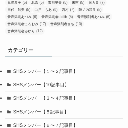
(5)
(5)
(5)
(5)
(7)
丸野夏子
北原
市川里美
末吉
泉カヨ
(5)
(9)
(7)
(5)
田代 知美
白戸 もあ
西村
陣ノ内咲良
(6)
(5)
(6)
音声添削あづみ
音声添削者aldith
音声添削者あづみ
(17)
(10)
音声添削者ころおみ
音声添削者さち
(12)
音声添削者みゆり
カテゴリー
SHSメンバー【１〜２記事目】
SHSメンバー【10記事目】
SHSメンバー【３〜４記事目】
SHSメンバー【５記事目】
SHSメンバー【６〜７記事目】