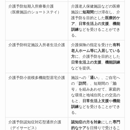
介護予防短期入所療養介護
介護老人保健施設などの医療
（医療施設のショートステイ）
施設に
短期間
だけ滞在し、介
護予防を目的とした
医療的ケ
ア
、
日常生活上の支援
、
機能
訓練
などを受けることができ
る。
介護予防特定施設入所者生活介護
介護保険の指定を受けた
有料
老人ホーム等に入居している
方
に、介護予防を目的とした
日常生活上の支援
、
機能訓練
などを提供。
介護予防小規模多機能型居宅介護
施設への「
通い
」、ご自宅へ
の「
訪問
」、短期間の「
泊
り
」を組みあわせて、家庭的
な環境と地域住民との交流の
もと、
日常生活上支援
や
機能
訓練
などを受けることができ
る。
介護予防認知症対応型通所介護
認知症の方を対象
にした
専門
（デイサービス）
的なケア
を日帰りで受けるこ