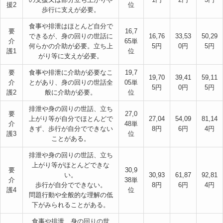
援2
位
歩行に支えが必要。
食事や排泄はほとんど自分で
要
16,7
できるが、身の回りの世話に
16,76
33,53
50,29
介
65単
何らかの介助が必要。立ち上
5円
0円
5円
護1
位
がり等に支えが必要。
要
食事や排泄に介助が必要なこ
19,7
19,70
39,41
59,11
介
とがあり、身の回りの世話全
05単
5円
0円
5円
護2
般に介助が必要。
位
排泄や身の回りの世話、立ち
要
27,0
上がり等が自分でほとんどで
27,04
54,09
81,14
介
48単
きず、歩行が自分でできない
8円
6円
4円
護3
位
ことがある。
排泄や身の回りの世話、立ち
上がり等がほとんどできな
要
30,9
い。
30,93
61,87
92,81
介
38単
歩行が自分でできない。
8円
6円
4円
護4
位
問題行動や全般的な理解の低
下がみられることがある。
食事や排泄、身の回りの世