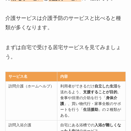
介護サービスは介護予防のサービスと比べると種
類が多くなります。
まずは自宅で受ける居宅サービスを見てみましょ
う。
サービス名
内容
訪問介護（ホームヘルプ）
利用者ができるだけ
自立した生活
を
送れるよう、
支援することが目的
。
食事や排泄の介助を行う「
身体介
護
」、買い物代行・家事全般のサポ
ートを行う「
生活援助
」の２種類が
ある。
訪問入浴介護
自宅にある浴槽での
入浴が難しくな
った人向け
のサービス。