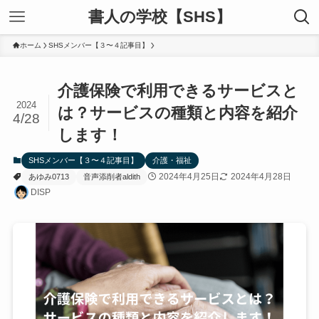
書人の学校【SHS】
ホーム
SHSメンバー【３〜４記事目】
介護保険で利用できるサービスと
2024
は？サービスの種類と内容を紹介
4/28
します！
SHSメンバー【３〜４記事目】
介護・福祉
2024年4月25日
2024年4月28日
あゆみ0713
音声添削者aldith
DISP