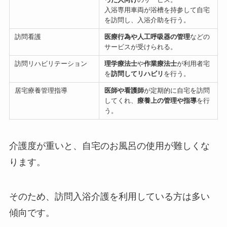
入浴専用車両が浴槽を持参して自宅
を訪問し、入浴介助を行う。
訪問看護
医療行為や人工呼吸器の管理
などの
サービスが受けられる。
訪問リハビリテーション
理学療法士
や
作業療法士
が利用者宅
を
訪問してリハビリ
を行う。
居宅療養管理指導
医師や看護師
が定期的に自宅を訪問
してくれ、
療養上の管理や指導
を行
う。
介護度が重いと、自宅のお風呂の使用が難しくな
ります。
そのため、訪問入浴介護を利用している方は多い
傾向です。