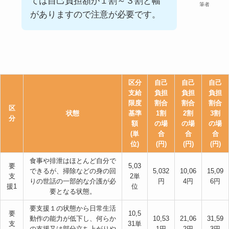
ては自己負担額が１割～３割と幅
筆者
がありますので注意が必要です。
区分
自己
自己
自己
支給
負担
負担
負担
限度
割合
割合
割合
区
状態
基準
1割
2割
3割
分
額
の場
の場
の場
(単
合
合
合
位)
(円)
(円)
(円)
食事や排泄はほとんど自分で
要
5,03
できるが、掃除などの身の回
5,032
10,06
15,09
支
2単
りの世話の一部的な介護が必
円
4円
6円
援1
位
要となる状態。
要支援１の状態から日常生活
要
10,5
動作の能力が低下し、何らか
10,53
21,06
31,59
支
31単
の支援又は部分立ち上がりや
1円
2円
3円