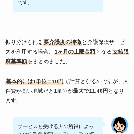
です。
振り分けられる
要介護度の特徴
と介護保険サービ
スを利用する場合、
1ヶ月の上限金額
となる
支給限
度基準額
をまとめました。
基本的には1単位＝10円
で計算となるのですが、人
件費が高い地域だと1単位が
最大で11.40円
となり
ます。
サービスを受ける人の所得によっ