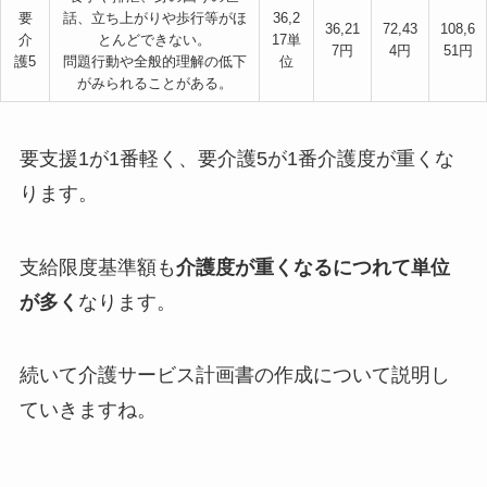
要
話、立ち上がりや歩行等がほ
36,2
36,21
72,43
108,6
介
とんどできない。
17単
7円
4円
51円
護5
問題行動や全般的理解の低下
位
がみられることがある。
要支援1が1番軽く、要介護5が1番介護度が重くな
ります。
支給限度基準額も
介護度が重くなるにつれて単位
が多く
なります。
続いて介護サービス計画書の作成について説明し
ていきますね。