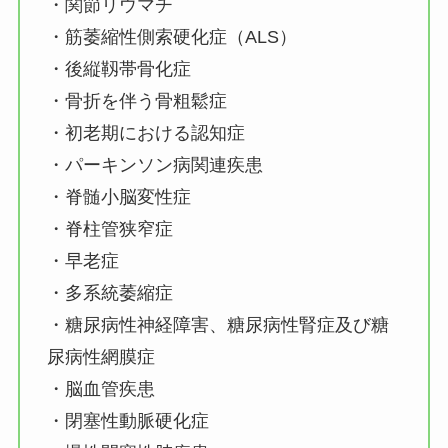
・関節リウマチ
・筋萎縮性側索硬化症（ALS）
・後縦靱帯骨化症
・骨折を伴う骨粗鬆症
・初老期における認知症
・パーキンソン病関連疾患
・脊髄小脳変性症
・脊柱管狭窄症
・早老症
・多系統萎縮症
・糖尿病性神経障害、糖尿病性腎症及び糖
尿病性網膜症
・脳血管疾患
・閉塞性動脈硬化症