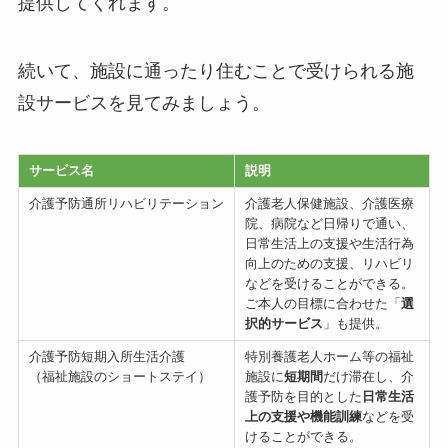
提供してくれます。
続いて、施設に通ったり住むことで受けられる施
設サービスを見てみましょう。
サービス名
説明
介護予防通所リハビリテーション
介護老人保健施設、介護医療
院、病院など日帰りで通い、
日常生活上の支援や生活行為
向上のための支援、リハビリ
などを受けることができる。
ご本人の目標に合わせた「
選
択的サービス
」も提供。
介護予防短期入所生活介護
特別養護老人ホーム等の福祉
（福祉施設のショートステイ）
施設に
短期間
だけ滞在し、介
護予防を目的とした
日常生活
上の支援や機能訓練
などを受
けることができる。