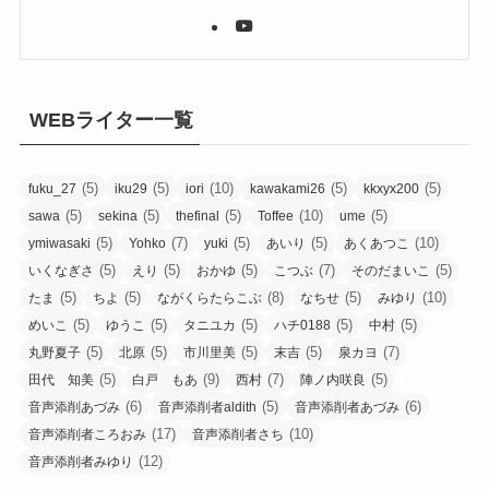
WEBライター一覧
(5)
(5)
(10)
(5)
(5)
fuku_27
iku29
iori
kawakami26
kkxyx200
(5)
(5)
(5)
(10)
(5)
sawa
sekina
thefinal
Toffee
ume
(5)
(7)
(5)
(5)
(10)
ymiwasaki
Yohko
yuki
あいり
あくあつこ
(5)
(5)
(5)
(7)
(5)
いくなぎさ
えり
おかゆ
こつぶ
そのだまいこ
(5)
(5)
(8)
(5)
(10)
たま
ちよ
ながくらたらこぶ
なちせ
みゆり
(5)
(5)
(5)
(5)
(5)
めいこ
ゆうこ
タニユカ
ハチ0188
中村
(5)
(5)
(5)
(5)
(7)
丸野夏子
北原
市川里美
末吉
泉カヨ
(5)
(9)
(7)
(5)
田代 知美
白戸 もあ
西村
陣ノ内咲良
(6)
(5)
(6)
音声添削あづみ
音声添削者aldith
音声添削者あづみ
(17)
(10)
音声添削者ころおみ
音声添削者さち
(12)
音声添削者みゆり