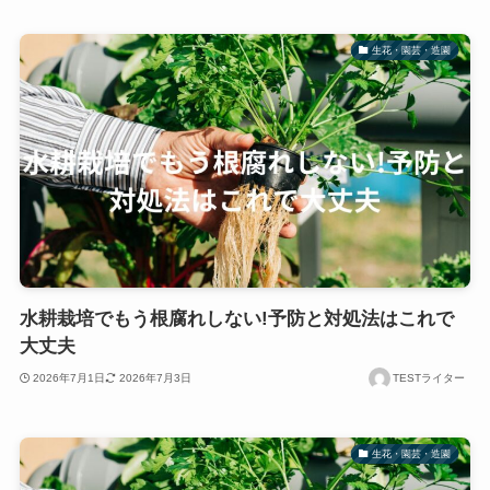
生花・園芸・造園
水耕栽培でもう根腐れしない!予防と対処法はこれで
大丈夫
2026年7月1日
2026年7月3日
TESTライター
生花・園芸・造園