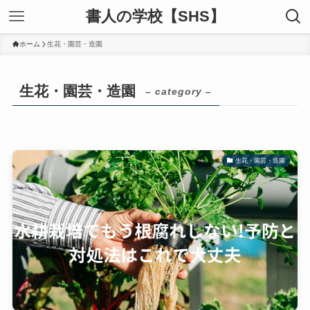
書人の学校【SHS】
ホーム
生花・園芸・造園
生花・園芸・造園
– category –
生花・園芸・造園