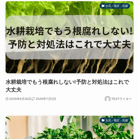
生花・園芸・造園
水耕栽培でもう根腐れしない!予防と対処法はこれで
大丈夫
2026年6月30日
2026年7月2日
TESTライター
生花・園芸・造園