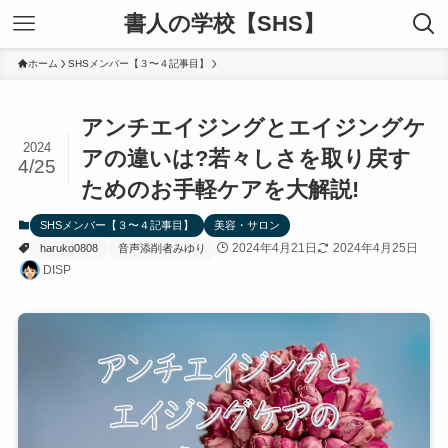
書人の学校【SHS】
ホーム
SHSメンバー【３〜４記事目】
アンチエイジングとエイジングケ
2024
アの違いは?若々しさを取り戻す
4/25
ためのお手軽ケアを大解説!
SHSメンバー【３〜４記事目】
美容・サロン
2024年4月21日
2024年4月25日
haruko0808
音声添削者みゆり
DISP