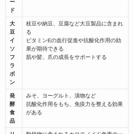
ー
ド
大
枝豆や納豆、豆腐など大豆製品に含まれ
豆
る
イ
ビタミンEの血行促進や抗酸化作用の効
ソ
果が期待できる
フ
肌や髪、爪の成長をサポートする
ラ
ボ
ン
発
みそ、ヨーグルト、漬物など
酵
抗酸化作用をもち、免疫力を整える効果
食
がある
品