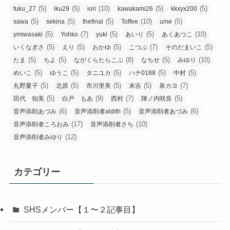
(5)
(5)
(10)
(5)
(5)
fuku_27
iku29
iori
kawakami26
kkxyx200
(5)
(5)
(5)
(10)
(5)
sawa
sekina
thefinal
Toffee
ume
(5)
(7)
(5)
(5)
(10)
ymiwasaki
Yohko
yuki
あいり
あくあつこ
(5)
(5)
(5)
(7)
(5)
いくなぎさ
えり
おかゆ
こつぶ
そのだまいこ
(5)
(5)
(8)
(5)
(10)
たま
ちよ
ながくらたらこぶ
なちせ
みゆり
(5)
(5)
(5)
(5)
(5)
めいこ
ゆうこ
タニユカ
ハチ0188
中村
(5)
(5)
(5)
(5)
(7)
丸野夏子
北原
市川里美
末吉
泉カヨ
(5)
(9)
(7)
(5)
田代 知美
白戸 もあ
西村
陣ノ内咲良
(6)
(5)
(6)
音声添削あづみ
音声添削者aldith
音声添削者あづみ
(17)
(10)
音声添削者ころおみ
音声添削者さち
(12)
音声添削者みゆり
カテゴリー
SHSメンバー【１〜２記事目】