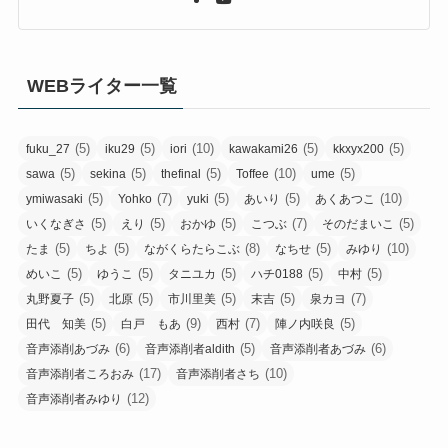
WEBライター一覧
(5)
(5)
(10)
(5)
(5)
fuku_27
iku29
iori
kawakami26
kkxyx200
(5)
(5)
(5)
(10)
(5)
sawa
sekina
thefinal
Toffee
ume
(5)
(7)
(5)
(5)
(10)
ymiwasaki
Yohko
yuki
あいり
あくあつこ
(5)
(5)
(5)
(7)
(5)
いくなぎさ
えり
おかゆ
こつぶ
そのだまいこ
(5)
(5)
(8)
(5)
(10)
たま
ちよ
ながくらたらこぶ
なちせ
みゆり
(5)
(5)
(5)
(5)
(5)
めいこ
ゆうこ
タニユカ
ハチ0188
中村
(5)
(5)
(5)
(5)
(7)
丸野夏子
北原
市川里美
末吉
泉カヨ
(5)
(9)
(7)
(5)
田代 知美
白戸 もあ
西村
陣ノ内咲良
(6)
(5)
(6)
音声添削あづみ
音声添削者aldith
音声添削者あづみ
(17)
(10)
音声添削者ころおみ
音声添削者さち
(12)
音声添削者みゆり