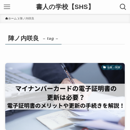
書人の学校【SHS】
ホーム
陣ノ内咲良
陣ノ内咲良
– tag –
金融・保険