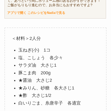
て、あっという間にボリューム感のあるおかずができます！
ご飯がもりもり進むので、お弁当にもおすすめですよ?
アプリで開く
このレシピをNadiaで見る
＜材料＞2人分
玉ねぎ(小) 1コ
塩、こしょう 各少々
サラダ油 大さじ1
豚こま肉 200g
★醤油 大さじ2
★みりん、砂糖 各大さじ1
★酢 大さじ1/2
白いりごま、糸唐辛子 各適宜