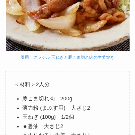
引用：クラシル 玉ねぎと豚こま切れ肉の生姜焼き
＜材料＞2人分
豚こま切れ肉 200g
薄力粉 (まぶす用) 大さじ2
玉ねぎ (100g) 1/2個
★醤油 大さじ2