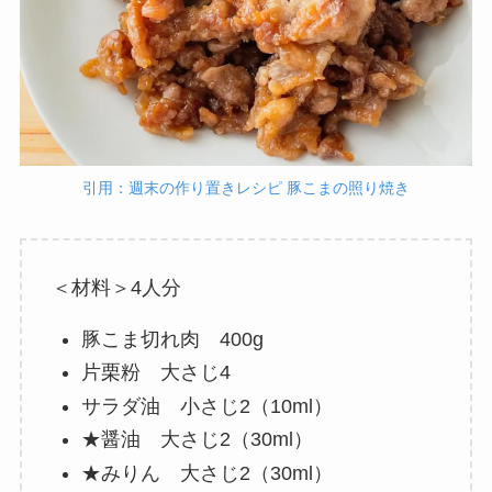
引用：週末の作り置きレシピ 豚こまの照り焼き
＜材料＞4人分
豚こま切れ肉 400g
片栗粉 大さじ4
サラダ油 小さじ2（10ml）
★醤油 大さじ2（30ml）
★みりん 大さじ2（30ml）