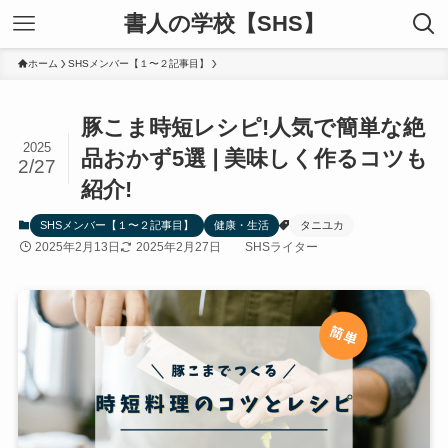
書人の学校【SHS】
ホーム
SHSメンバー【１〜２記事目】
豚こま時短レシピ!人気で簡単な絶
2025
品おかず5選❘美味しく作るコツも
2/27
紹介!
SHSメンバー【１〜２記事目】
健康・生活
タニユカ
2025年2月13日
2025年2月27日
SHSライター