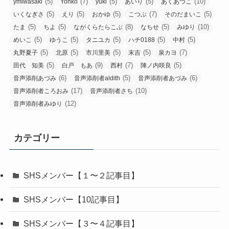
(5)
(7)
(5)
(5)
(10)
ymiwasaki
Yohko
yuki
あいり
あくあつこ
(5)
(5)
(5)
(7)
(5)
いくなぎさ
えり
おかゆ
こつぶ
そのだまいこ
(5)
(5)
(8)
(5)
(10)
たま
ちよ
ながくらたらこぶ
なちせ
みゆり
(5)
(5)
(5)
(5)
(5)
めいこ
ゆうこ
タニユカ
ハチ0188
中村
(5)
(5)
(5)
(5)
(7)
丸野夏子
北原
市川里美
末吉
泉カヨ
(5)
(9)
(7)
(5)
田代 知美
白戸 もあ
西村
陣ノ内咲良
(6)
(5)
(6)
音声添削あづみ
音声添削者aldith
音声添削者あづみ
(17)
(10)
音声添削者ころおみ
音声添削者さち
(12)
音声添削者みゆり
カテゴリー
SHSメンバー【１〜２記事目】
SHSメンバー【10記事目】
SHSメンバー【３〜４記事目】