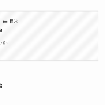
目次
編
り前？
編