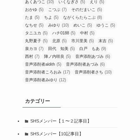
あくあつこ
(10)
いくなぎさ
(5)
えり
(5)
おかゆ
(5)
こつぶ
(7)
そのだまいこ
(5)
たま
(5)
ちよ
(5)
ながくらたらこぶ
(8)
なちせ
(5)
みゆり
(10)
めいこ
(5)
ゆうこ
(5)
タニユカ
(5)
ハチ0188
(5)
中村
(5)
丸野夏子
(5)
北原
(5)
市川里美
(5)
末吉
(5)
泉カヨ
(7)
田代 知美
(5)
白戸 もあ
(9)
西村
(7)
陣ノ内咲良
(5)
音声添削あづみ
(6)
音声添削者aldith
(5)
音声添削者あづみ
(6)
音声添削者ころおみ
(17)
音声添削者さち
(10)
音声添削者みゆり
(12)
カテゴリー
SHSメンバー【１〜２記事目】
SHSメンバー【10記事目】