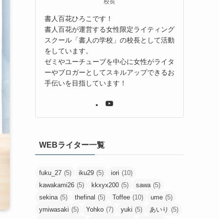
校長
書人百花ひろこです！
書人百花が運営する女性限定ライティング
スクール「書人の学校」の校長として活動
をしています。
ゼミやユーチューブを中心に女性がライタ
ーやブロガーとしてスキルアップできるお
手伝いを目指しています！
WEBライター一覧
fuku_27
(5)
iku29
(5)
iori
(10)
kawakami26
(5)
kkxyx200
(5)
sawa
(5)
sekina
(5)
thefinal
(5)
Toffee
(10)
ume
(5)
ymiwasaki
(5)
Yohko
(7)
yuki
(5)
あいり
(5)