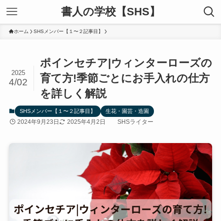
書人の学校【SHS】
ホーム
SHSメンバー【１〜２記事目】
ポインセチア|ウィンターローズの
2025
育て方!季節ごとにお手入れの仕方
4/02
を詳しく解説
SHSメンバー【１〜２記事目】
生花・園芸・造園
2024年9月23日
2025年4月2日
SHSライター