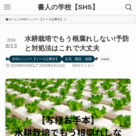
書人の学校【SHS】
ホーム
SHSメンバー【１〜２記事目】
水耕栽培でもう根腐れしない!予防
2024
8/13
と対処法はこれで大丈夫
SHSメンバー【１〜２記事目】
生花・園芸・造園
sawa
2024年8月8日
2024年8月13日
SHSライター