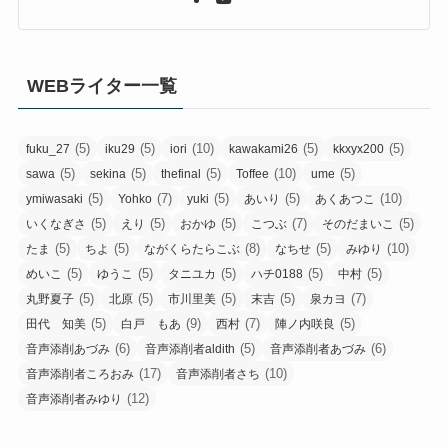
WEBライター一覧
(5)
(5)
(10)
(5)
(5)
fuku_27
iku29
iori
kawakami26
kkxyx200
(5)
(5)
(5)
(10)
(5)
sawa
sekina
thefinal
Toffee
ume
(5)
(7)
(5)
(5)
(10)
ymiwasaki
Yohko
yuki
あいり
あくあつこ
(5)
(5)
(5)
(7)
(5)
いくなぎさ
えり
おかゆ
こつぶ
そのだまいこ
(5)
(5)
(8)
(5)
(10)
たま
ちよ
ながくらたらこぶ
なちせ
みゆり
(5)
(5)
(5)
(5)
(5)
めいこ
ゆうこ
タニユカ
ハチ0188
中村
(5)
(5)
(5)
(5)
(7)
丸野夏子
北原
市川里美
末吉
泉カヨ
(5)
(9)
(7)
(5)
田代 知美
白戸 もあ
西村
陣ノ内咲良
(6)
(5)
(6)
音声添削あづみ
音声添削者aldith
音声添削者あづみ
(17)
(10)
音声添削者ころおみ
音声添削者さち
(12)
音声添削者みゆり