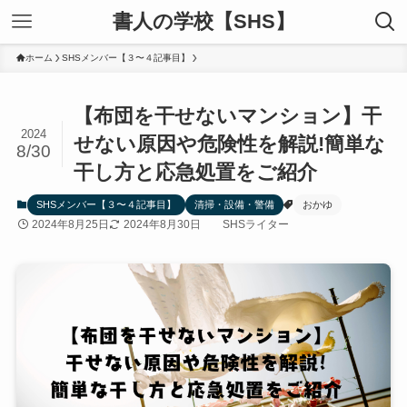
書人の学校【SHS】
ホーム
SHSメンバー【３〜４記事目】
【布団を干せないマンション】干
2024
せない原因や危険性を解説!簡単な
8/30
干し方と応急処置をご紹介
SHSメンバー【３〜４記事目】
清掃・設備・警備
おかゆ
2024年8月25日
2024年8月30日
SHSライター