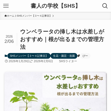
書人の学校【SHS】
ホーム
SHSメンバー【３〜４記事目】
ウンベラータの挿し木は水差しが
2026
おすすめ｜根が出るまでの管理方
2/06
法
SHSメンバー【３〜４記事目】
生花・園芸・造園
ぴー
2026年1月29日
2026年2月6日
SHSライター