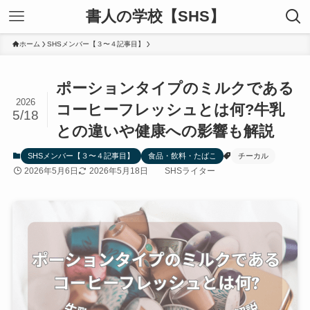
書人の学校【SHS】
ホーム
SHSメンバー【３〜４記事目】
ポーションタイプのミルクである
2026
コーヒーフレッシュとは何?牛乳
5/18
との違いや健康への影響も解説
SHSメンバー【３〜４記事目】
食品・飲料・たばこ
チーカル
2026年5月6日
2026年5月18日
SHSライター