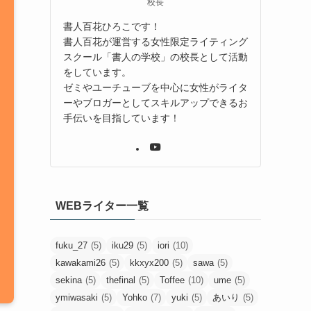
校長
書人百花ひろこです！
書人百花が運営する女性限定ライティング
スクール「書人の学校」の校長として活動
をしています。
ゼミやユーチューブを中心に女性がライタ
ーやブロガーとしてスキルアップできるお
手伝いを目指しています！
WEBライター一覧
fuku_27
(5)
iku29
(5)
iori
(10)
kawakami26
(5)
kkxyx200
(5)
sawa
(5)
sekina
(5)
thefinal
(5)
Toffee
(10)
ume
(5)
ymiwasaki
(5)
Yohko
(7)
yuki
(5)
あいり
(5)