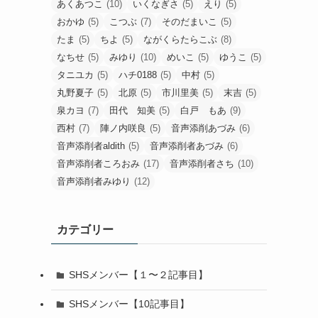
あくあつこ
(10)
いくなぎさ
(5)
えり
(5)
おかゆ
(5)
こつぶ
(7)
そのだまいこ
(5)
たま
(5)
ちよ
(5)
ながくらたらこぶ
(8)
なちせ
(5)
みゆり
(10)
めいこ
(5)
ゆうこ
(5)
タニユカ
(5)
ハチ0188
(5)
中村
(5)
丸野夏子
(5)
北原
(5)
市川里美
(5)
末吉
(5)
泉カヨ
(7)
田代 知美
(5)
白戸 もあ
(9)
西村
(7)
陣ノ内咲良
(5)
音声添削あづみ
(6)
音声添削者aldith
(5)
音声添削者あづみ
(6)
音声添削者ころおみ
(17)
音声添削者さち
(10)
音声添削者みゆり
(12)
カテゴリー
SHSメンバー【１〜２記事目】
SHSメンバー【10記事目】