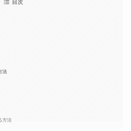
目次
方法
る方法