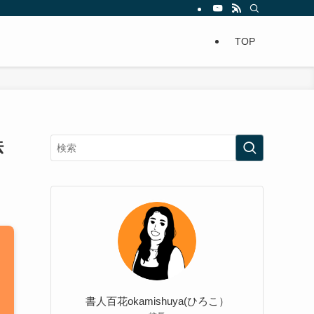
TOP
法
書人百花okamishuya(ひろこ）