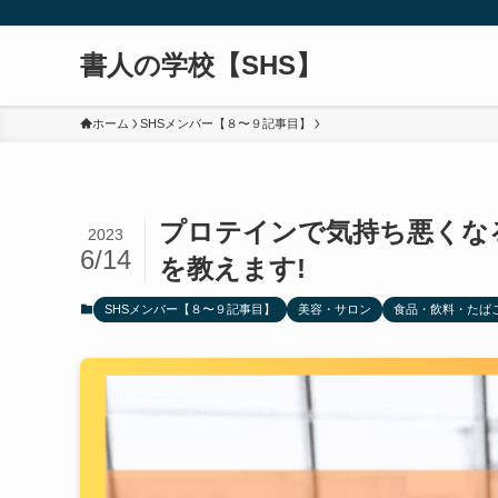
書人の学校【SHS】
ホーム
SHSメンバー【８〜９記事目】
プロテインで気持ち悪くな
2023
6/14
を教えます!
SHSメンバー【８〜９記事目】
美容・サロン
食品・飲料・たば