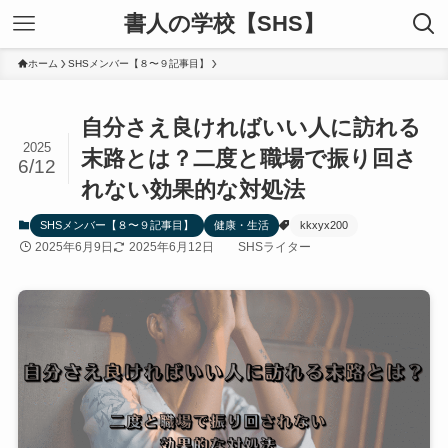
書人の学校【SHS】
ホーム
SHSメンバー【８〜９記事目】
自分さえ良ければいい人に訪れる
2025
末路とは？二度と職場で振り回さ
6/12
れない効果的な対処法
SHSメンバー【８〜９記事目】
健康・生活
kkxyx200
2025年6月9日
2025年6月12日
SHSライター