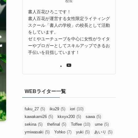
校長
書人百花ひろこです！
書人百花が運営する女性限定ライティング
スクール「書人の学校」の校長として活動
をしています。
ゼミやユーチューブを中心に女性がライタ
ーやブロガーとしてスキルアップできるお
手伝いを目指しています！
WEBライター一覧
fuku_27
(5)
iku29
(5)
iori
(10)
kawakami26
(5)
kkxyx200
(5)
sawa
(5)
sekina
(5)
thefinal
(5)
Toffee
(10)
ume
(5)
ymiwasaki
(5)
Yohko
(7)
yuki
(5)
あいり
(5)