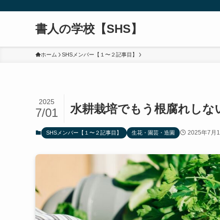
書人の学校【SHS】
ホーム
SHSメンバー【１〜２記事目】
2025
水耕栽培でもう根腐れしな
7/01
2025年7月
SHSメンバー【１〜２記事目】
生花・園芸・造園