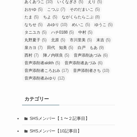
あくあつこ
(10)
いくなぎさ
(5)
えり
(5)
おかゆ
(5)
こつぶ
(7)
そのだまいこ
(5)
たま
(5)
ちよ
(5)
ながくらたらこぶ
(8)
なちせ
(5)
みゆり
(10)
めいこ
(5)
ゆうこ
(5)
タニユカ
(5)
ハチ0188
(5)
中村
(5)
丸野夏子
(5)
北原
(5)
市川里美
(5)
末吉
(5)
泉カヨ
(7)
田代 知美
(5)
白戸 もあ
(9)
西村
(7)
陣ノ内咲良
(5)
音声添削あづみ
(6)
音声添削者aldith
(5)
音声添削者あづみ
(6)
音声添削者ころおみ
(17)
音声添削者さち
(10)
音声添削者みゆり
(12)
カテゴリー
SHSメンバー【１〜２記事目】
SHSメンバー【10記事目】