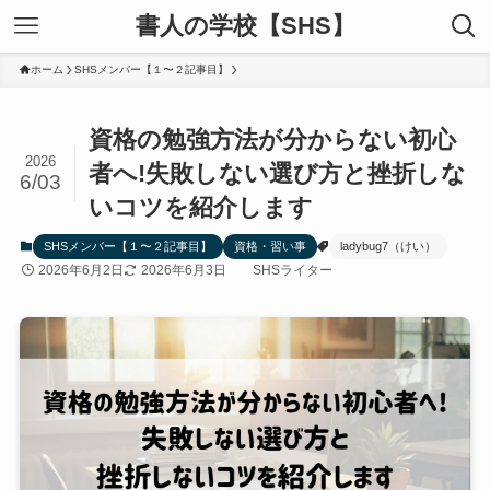
書人の学校【SHS】
ホーム
SHSメンバー【１〜２記事目】
資格の勉強方法が分からない初心
2026
者へ!失敗しない選び方と挫折しな
6/03
いコツを紹介します
SHSメンバー【１〜２記事目】
資格・習い事
ladybug7（けい）
2026年6月2日
2026年6月3日
SHSライター