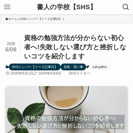
書人の学校【SHS】
ホーム
SHSメンバー【１〜２記事目】
資格の勉強方法が分からない初心
2026
者へ!失敗しない選び方と挫折しな
6/08
いコツを紹介します
SHSメンバー【１〜２記事目】
資格・習い事
sakupilina
2026年6月1日
2026年6月8日
SHSライター