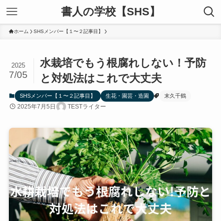
書人の学校【SHS】
ホーム
SHSメンバー【１〜２記事目】
水栽培でもう根腐れしない！予防
2025
7/05
と対処法はこれで大丈夫
SHSメンバー【１〜２記事目】
生花・園芸・造園
末久千鶴
2025年7月5日
TESTライター