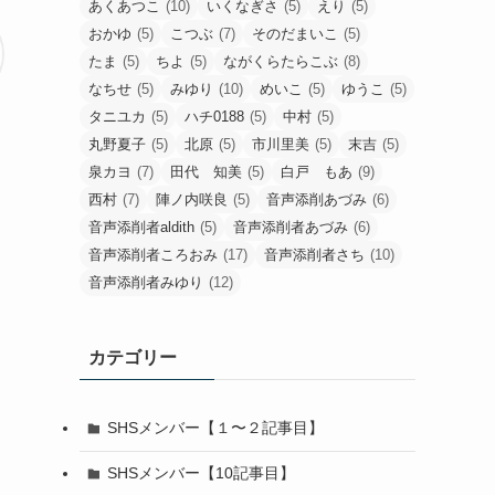
あくあつこ
(10)
いくなぎさ
(5)
えり
(5)
おかゆ
(5)
こつぶ
(7)
そのだまいこ
(5)
たま
(5)
ちよ
(5)
ながくらたらこぶ
(8)
なちせ
(5)
みゆり
(10)
めいこ
(5)
ゆうこ
(5)
タニユカ
(5)
ハチ0188
(5)
中村
(5)
丸野夏子
(5)
北原
(5)
市川里美
(5)
末吉
(5)
泉カヨ
(7)
田代 知美
(5)
白戸 もあ
(9)
西村
(7)
陣ノ内咲良
(5)
音声添削あづみ
(6)
音声添削者aldith
(5)
音声添削者あづみ
(6)
音声添削者ころおみ
(17)
音声添削者さち
(10)
音声添削者みゆり
(12)
カテゴリー
SHSメンバー【１〜２記事目】
SHSメンバー【10記事目】