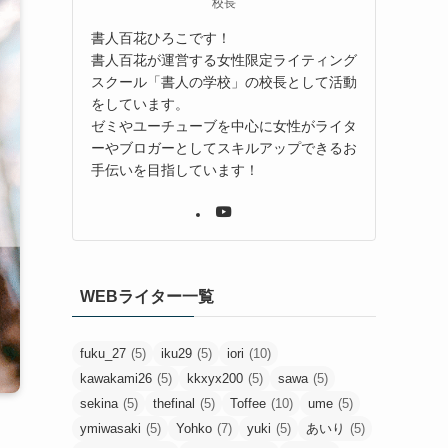
校長
書人百花ひろこです！
書人百花が運営する女性限定ライティング
スクール「書人の学校」の校長として活動
をしています。
ゼミやユーチューブを中心に女性がライタ
ーやブロガーとしてスキルアップできるお
手伝いを目指しています！
WEBライター一覧
fuku_27
(5)
iku29
(5)
iori
(10)
kawakami26
(5)
kkxyx200
(5)
sawa
(5)
sekina
(5)
thefinal
(5)
Toffee
(10)
ume
(5)
ymiwasaki
(5)
Yohko
(7)
yuki
(5)
あいり
(5)