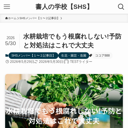
書人の学校【SHS】
ホーム
SHSメンバー【１〜２記事目】
水耕栽培でもう根腐れしない!予防
2026
5/30
と対処法はこれで大丈夫
SHSメンバー【１〜２記事目】
生花・園芸・造園
ココア888
2026年5月29日
2026年5月30日
TESTライター