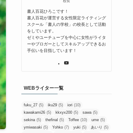
校長
書人百花ひろこです！
書人百花が運営する女性限定ライティング
スクール「書人の学校」の校長として活動
をしています。
ゼミやユーチューブを中心に女性がライタ
ーやブロガーとしてスキルアップできるお
手伝いを目指しています！
WEBライター一覧
fuku_27
(5)
iku29
(5)
iori
(10)
kawakami26
(5)
kkxyx200
(5)
sawa
(5)
sekina
(5)
thefinal
(5)
Toffee
(10)
ume
(5)
ymiwasaki
(5)
Yohko
(7)
yuki
(5)
あいり
(5)