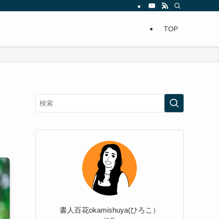
TOP
を
書人百花okamishuya(ひろこ）