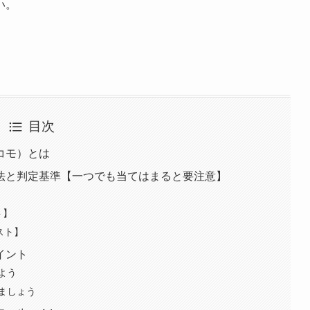
い。
目次
コモ）とは
法と判定基準【一つでも当てはまると要注意】
】
ト】
スト】
イント
よう
ましょう