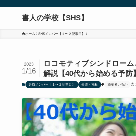
書人の学校【SHS】
ホーム
SHSメンバー【１〜２記事目】
ロコモティブシンドローム
2023
1/16
解説【40代から始める予防
SHSメンバー【１〜２記事目】
介護・福祉
添削者いるか