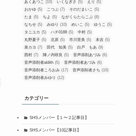
あくあつこ
(10)
いくなぎさ
(5)
えり
(5)
おかゆ
(5)
こつぶ
(7)
そのだまいこ
(5)
たま
(5)
ちよ
(5)
ながくらたらこぶ
(8)
なちせ
(5)
みゆり
(10)
めいこ
(5)
ゆうこ
(5)
タニユカ
(5)
ハチ0188
(5)
中村
(5)
丸野夏子
(5)
北原
(5)
市川里美
(5)
末吉
(5)
泉カヨ
(7)
田代 知美
(5)
白戸 もあ
(9)
西村
(7)
陣ノ内咲良
(5)
音声添削あづみ
(6)
音声添削者aldith
(5)
音声添削者あづみ
(6)
音声添削者ころおみ
(17)
音声添削者さち
(10)
音声添削者みゆり
(12)
カテゴリー
SHSメンバー【１〜２記事目】
SHSメンバー【10記事目】