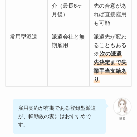
介（最長6ヶ
先の合意があ
月後）
れば直接雇用
も可能
常用型派遣
派遣会社と無
派遣先が変わ
期雇用
ることもある
※
次の派遣
先決定まで失
業手当支給あ
り
雇用契約が有期である登録型派遣
が、転勤族の妻にはおすすめで
筆者
す。