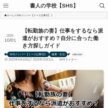
書人の学校【SHS】
ホーム
SHSメンバー【１〜２記事目】
【転勤族の妻】仕事をするなら派
2025
遣がおすすめ？自分に合った働
10/01
き方探しガイド
SHSメンバー【１〜２記事目】
健康・生活
sakuran.
2025年9月20日
2025年10月1日
SHSライター