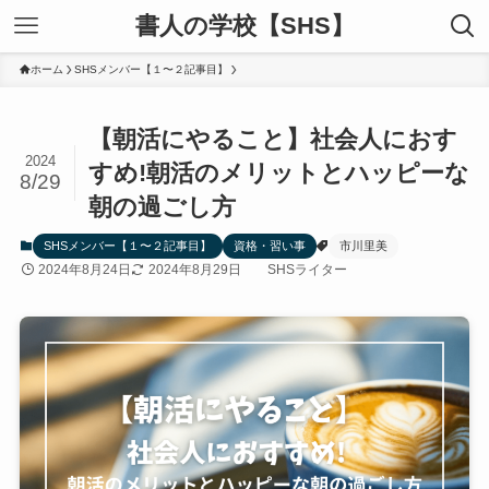
書人の学校【SHS】
ホーム
SHSメンバー【１〜２記事目】
【朝活にやること】社会人におす
2024
すめ!朝活のメリットとハッピーな
8/29
朝の過ごし方
SHSメンバー【１〜２記事目】
資格・習い事
市川里美
2024年8月24日
2024年8月29日
SHSライター