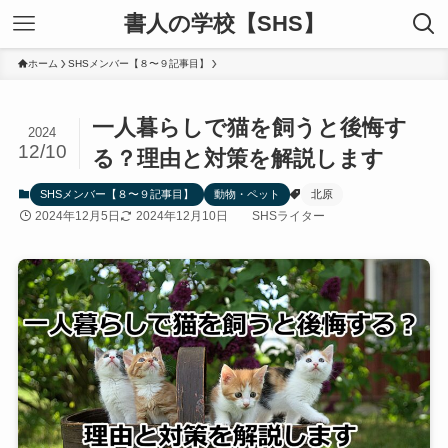
書人の学校【SHS】
ホーム
SHSメンバー【８〜９記事目】
一人暮らしで猫を飼うと後悔す
2024
12/10
る？理由と対策を解説します
SHSメンバー【８〜９記事目】
動物・ペット
北原
2024年12月5日
2024年12月10日
SHSライター