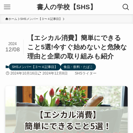
書人の学校【SHS】
ホーム
SHSメンバー【３〜４記事目】
【エシカル消費】簡単にできる
2024
こと5選!今すぐ始めないと危険な
12/08
理由と企業の取り組みも紹介
SHSメンバー【３〜４記事目】
食品・飲料・たばこ
2024年10月16日
2024年12月8日
SHSライター