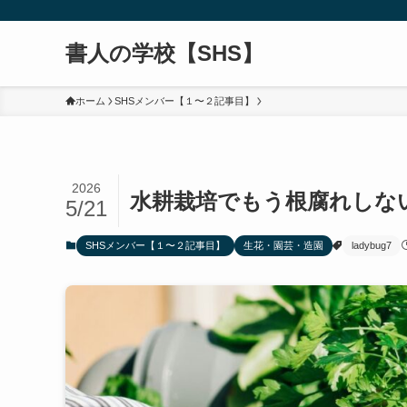
書人の学校【SHS】
ホーム
SHSメンバー【１〜２記事目】
2026
水耕栽培でもう根腐れしな
5/21
SHSメンバー【１〜２記事目】
生花・園芸・造園
ladybug7