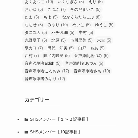
あくあつこ
(10)
いくなぎさ
(5)
えり
(5)
おかゆ
(5)
こつぶ
(7)
そのだまいこ
(5)
たま
(5)
ちよ
(5)
ながくらたらこぶ
(8)
なちせ
(5)
みゆり
(10)
めいこ
(5)
ゆうこ
(5)
タニユカ
(5)
ハチ0188
(5)
中村
(5)
丸野夏子
(5)
北原
(5)
市川里美
(5)
末吉
(5)
泉カヨ
(7)
田代 知美
(5)
白戸 もあ
(9)
西村
(7)
陣ノ内咲良
(5)
音声添削あづみ
(6)
音声添削者aldith
(5)
音声添削者あづみ
(6)
音声添削者ころおみ
(17)
音声添削者さち
(10)
音声添削者みゆり
(12)
カテゴリー
SHSメンバー【１〜２記事目】
SHSメンバー【10記事目】