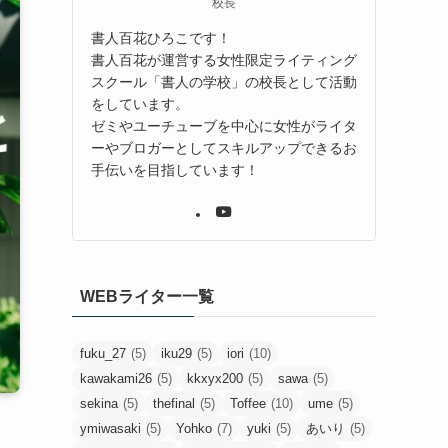
校長
書人百花ひろこです！
書人百花が運営する女性限定ライティング
スクール「書人の学校」の校長として活動
をしています。
ゼミやユーチューブを中心に女性がライタ
ーやブロガーとしてスキルアップできるお
手伝いを目指しています！
WEBライター一覧
fuku_27
(5)
iku29
(5)
iori
(10)
kawakami26
(5)
kkxyx200
(5)
sawa
(5)
sekina
(5)
thefinal
(5)
Toffee
(10)
ume
(5)
ymiwasaki
(5)
Yohko
(7)
yuki
(5)
あいり
(5)