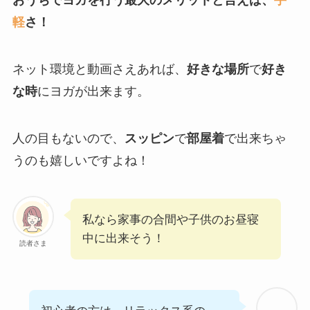
軽
さ！
ネット環境と動画さえあれば、
好きな場所
で
好き
な時
にヨガが出来ます。
人の目もないので、
スッピン
で
部屋着
で出来ちゃ
うのも嬉しいですよね！
私なら家事の合間や子供のお昼寝
中に出来そう！
読者さま