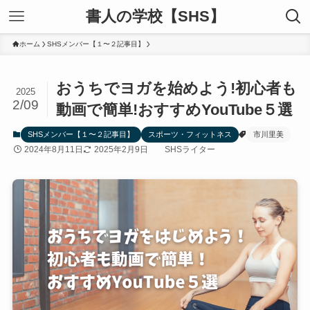
書人の学校【SHS】
ホーム
SHSメンバー【１〜２記事目】
おうちでヨガを始めよう!初心者も
2025
2/09
動画で簡単!おすすめYouTube５選
SHSメンバー【１〜２記事目】
スポーツ・フィットネス
市川里美
2024年8月11日
2025年2月9日
SHSライター