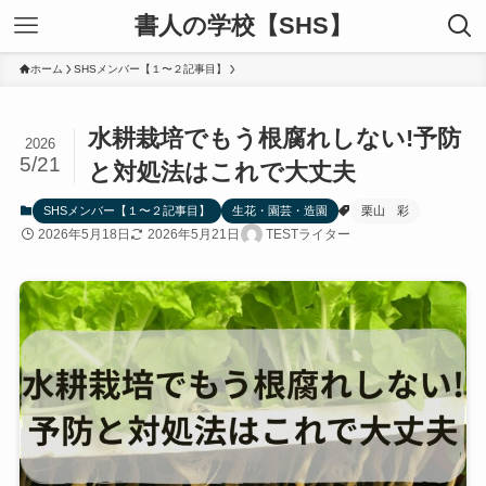
書人の学校【SHS】
ホーム
SHSメンバー【１〜２記事目】
水耕栽培でもう根腐れしない!予防
2026
5/21
と対処法はこれで大丈夫
SHSメンバー【１〜２記事目】
生花・園芸・造園
栗山 彩
2026年5月18日
2026年5月21日
TESTライター