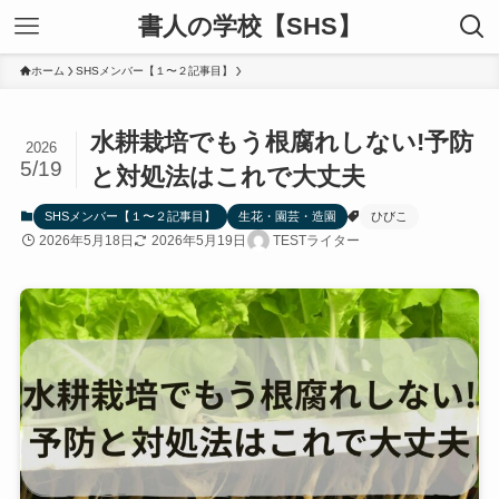
書人の学校【SHS】
ホーム
SHSメンバー【１〜２記事目】
水耕栽培でもう根腐れしない!予防
2026
5/19
と対処法はこれで大丈夫
SHSメンバー【１〜２記事目】
生花・園芸・造園
ひびこ
2026年5月18日
2026年5月19日
TESTライター