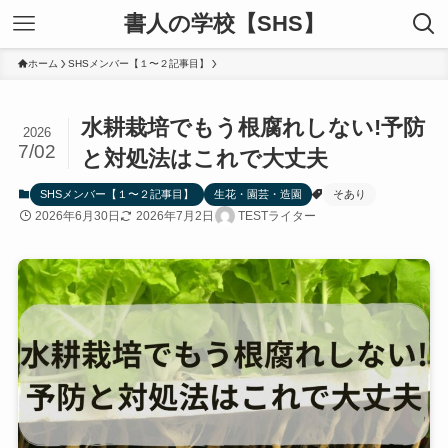
書人の学校【SHS】
ホーム
SHSメンバー【１〜２記事目】
水耕栽培でもう根腐れしない!予防
2026
7/02
と対処法はこれで大丈夫
SHSメンバー【１〜２記事目】
生花・園芸・造園
そあり
2026年6月30日
2026年7月2日
TESTライター