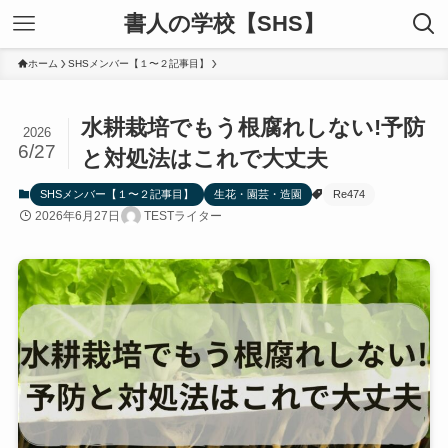
書人の学校【SHS】
ホーム
SHSメンバー【１〜２記事目】
水耕栽培でもう根腐れしない!予防
2026
6/27
と対処法はこれで大丈夫
SHSメンバー【１〜２記事目】
生花・園芸・造園
Re474
2026年6月27日
TESTライター