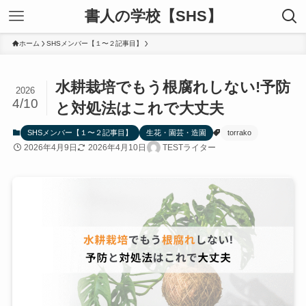
書人の学校【SHS】
ホーム
SHSメンバー【１〜２記事目】
水耕栽培でもう根腐れしない!予防
2026
4/10
と対処法はこれで大丈夫
SHSメンバー【１〜２記事目】
生花・園芸・造園
torrako
2026年4月9日
2026年4月10日
TESTライター