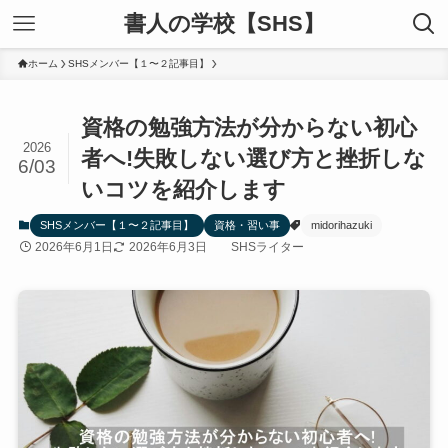
書人の学校【SHS】
ホーム
SHSメンバー【１〜２記事目】
資格の勉強方法が分からない初心
2026
者へ!失敗しない選び方と挫折しな
6/03
いコツを紹介します
SHSメンバー【１〜２記事目】
資格・習い事
midorihazuki
2026年6月1日
2026年6月3日
SHSライター