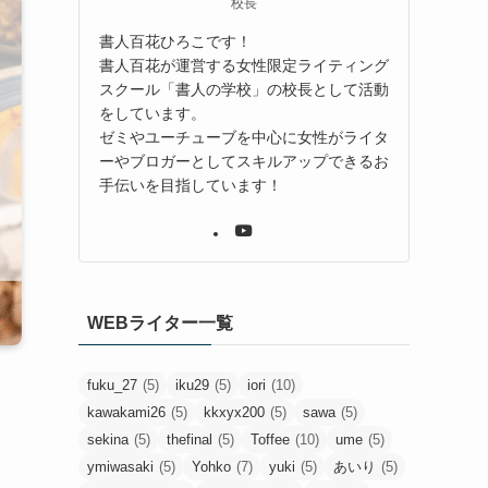
校長
書人百花ひろこです！
書人百花が運営する女性限定ライティング
スクール「書人の学校」の校長として活動
をしています。
ゼミやユーチューブを中心に女性がライタ
ーやブロガーとしてスキルアップできるお
手伝いを目指しています！
WEBライター一覧
fuku_27
(5)
iku29
(5)
iori
(10)
kawakami26
(5)
kkxyx200
(5)
sawa
(5)
sekina
(5)
thefinal
(5)
Toffee
(10)
ume
(5)
ymiwasaki
(5)
Yohko
(7)
yuki
(5)
あいり
(5)