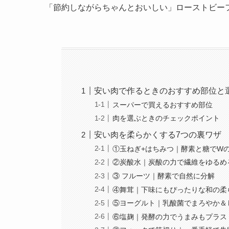
「節約しながらちゃんとおいしい」ローストビー
安い肉で作るときのおすすめ部位と
スーパーで買えるおすすめ部位
肉を選ぶときのチェックポイント
安い肉を柔らかくする7つの裏ワザ
①玉ねぎ+はちみつ｜酵素と糖でW
②炭酸水｜炭酸の力で繊維をゆるめ
③ フルーツ｜酵素で自然に分解
④舞茸｜下味にもぴったりな和の柔
⑤ヨーグルト｜乳酸菌でまろやか＆
⑥塩麹｜発酵の力でうまみもプラス