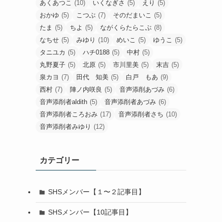
あくあつこ
(10)
いくなぎさ
(5)
えり
(5)
おかゆ
(5)
こつぶ
(7)
そのだまいこ
(5)
たま
(5)
ちよ
(5)
ながくらたらこぶ
(8)
なちせ
(5)
みゆり
(10)
めいこ
(5)
ゆうこ
(5)
タニユカ
(5)
ハチ0188
(5)
中村
(5)
丸野夏子
(5)
北原
(5)
市川里美
(5)
末吉
(5)
泉カヨ
(7)
田代 知美
(5)
白戸 もあ
(9)
西村
(7)
陣ノ内咲良
(5)
音声添削あづみ
(6)
音声添削者aldith
(5)
音声添削者あづみ
(6)
音声添削者ころおみ
(17)
音声添削者さち
(10)
音声添削者みゆり
(12)
」
カテゴリー
SHSメンバー【１〜２記事目】
SHSメンバー【10記事目】