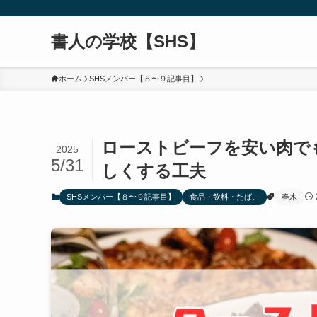
書人の学校【SHS】
ホーム
SHSメンバー【８〜９記事目】
ローストビーフを安い肉で
2025
5/31
しくする工夫
SHSメンバー【８〜９記事目】
食品・飲料・たばこ
春木