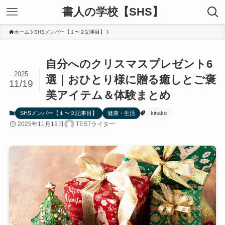
書人の学校【SHS】
ホーム
SHSメンバー【１〜２記事目】
自分へのクリスマスプレゼント6
2025
選｜おひとり様に贈る癒しとご褒
11/19
美アイテム＆体験まとめ
SHSメンバー【１〜２記事目】
健康・生活
kinako
2025年11月19日
TESTライター