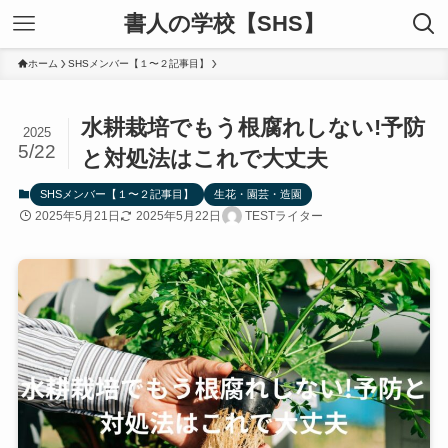
書人の学校【SHS】
ホーム
SHSメンバー【１〜２記事目】
水耕栽培でもう根腐れしない!予防
2025
5/22
と対処法はこれで大丈夫
SHSメンバー【１〜２記事目】
生花・園芸・造園
2025年5月21日
2025年5月22日
TESTライター