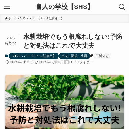
書人の学校【SHS】
ホーム
SHSメンバー【１〜２記事目】
水耕栽培でもう根腐れしない!予防
2025
5/22
と対処法はこれで大丈夫
SHSメンバー【１〜２記事目】
生花・園芸・造園
三浦知恵
2025年5月21日
2025年5月22日
TESTライター