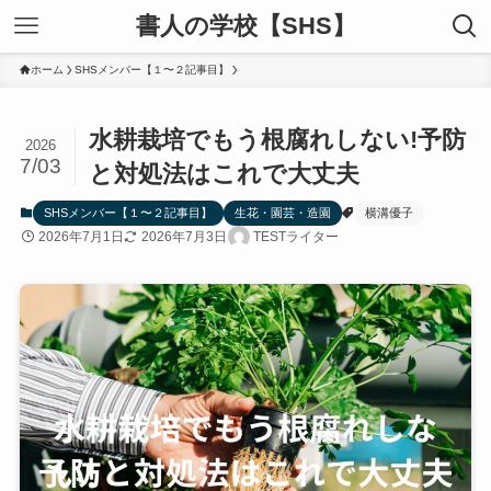
書人の学校【SHS】
ホーム
SHSメンバー【１〜２記事目】
水耕栽培でもう根腐れしない!予防
2026
7/03
と対処法はこれで大丈夫
SHSメンバー【１〜２記事目】
生花・園芸・造園
横溝優子
2026年7月1日
2026年7月3日
TESTライター