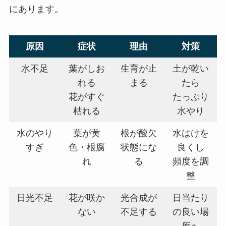
にあります。
原因
症状
理由
対策
水不足
葉がしお
生育が止
土が乾い
れる
まる
たら
花がすぐ
たっぷり
枯れる
水やり
水のやり
葉が黄
根が酸欠
水はけを
すぎ
色・根腐
状態にな
良くし
れ
る
頻度を調
整
日光不足
花が咲か
光合成が
日当たり
ない
不足する
の良い場