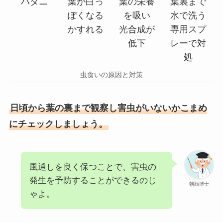
ハダニ
葉が白っ
葉の栄養
葉裏まで
ぽくなる
を吸い
水で洗う
かすれる
光合成が
専用スプ
低下
レーで対
処
虫食いの原因と対策
日頃から葉の裏まで観察し害虫がいないかこまめ
にチェックしましょう。
風通しを良く保つことで、害虫の
発生を予防することができるのじ
朝顔博士
ゃよ。