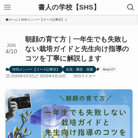
書人の学校【SHS】
ホーム
SHSメンバー【３〜４記事目】
朝顔の育て方｜一年生でも失敗し
2026
ない栽培ガイドと先生向け指導の
4/10
コツを丁寧に解説します
SHSメンバー【３〜４記事目】
生花・園芸・造園
Akari.O*
2026年4月3日
2026年4月10日
SHSライター