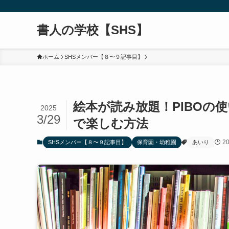
書人の学校【SHS】
ホーム
SHSメンバー【８〜９記事目】
絵本が読み放題！PIBOの
2025
3/29
で楽しむ方法
2
SHSメンバー【８〜９記事目】
保育園・幼稚園
あいり