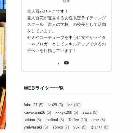
校長
書人百花ひろこです！
書人百花が運営する女性限定ライティング
スクール「書人の学校」の校長として活動
をしています。
ゼミやユーチューブを中心に女性がライタ
ーやブロガーとしてスキルアップできるお
手伝いを目指しています！
WEBライター一覧
fuku_27
(5)
iku29
(5)
iori
(10)
kawakami26
(5)
kkxyx200
(5)
sawa
(5)
sekina
(5)
thefinal
(5)
Toffee
(10)
ume
(5)
ymiwasaki
(5)
Yohko
(7)
yuki
(5)
あいり
(5)