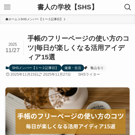
書人の学校【SHS】
ホーム
SHSメンバー【１〜２記事目】
手帳のフリーページの使い方のコ
2025
ツ|毎日が楽しくなる活用アイデ
11/27
ィア15選
SHSメンバー【１〜２記事目】
健康・生活
亀山るり
2025年11月23日
2025年11月27日
SHSライター