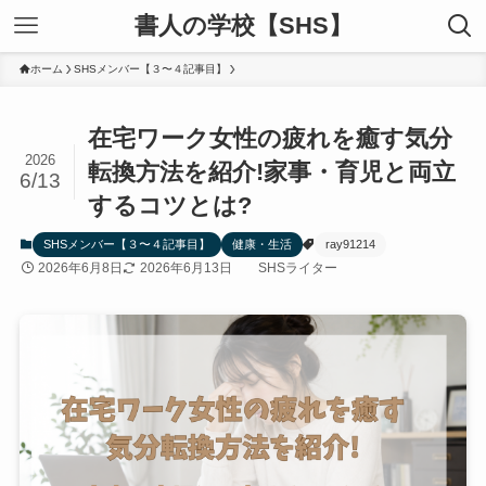
書人の学校【SHS】
ホーム
SHSメンバー【３〜４記事目】
在宅ワーク女性の疲れを癒す気分
2026
転換方法を紹介!家事・育児と両立
6/13
するコツとは?
SHSメンバー【３〜４記事目】
健康・生活
ray91214
2026年6月8日
2026年6月13日
SHSライター