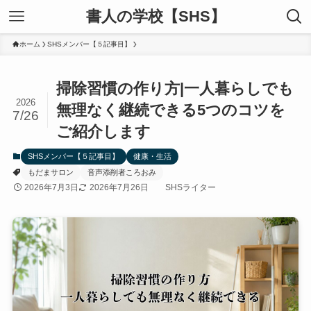
書人の学校【SHS】
ホーム
SHSメンバー【５記事目】
掃除習慣の作り方|一人暮らしでも
2026
無理なく継続できる5つのコツを
7/26
ご紹介します
SHSメンバー【５記事目】
健康・生活
もだまサロン
音声添削者ころおみ
2026年7月3日
2026年7月26日
SHSライター